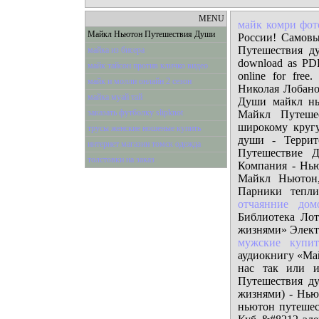
MENU
майк комри фот
Майкл Ньютон Путешествия Души
России! Самов
Путешествия д
майка из бисера
download as PDF 
майк тайсон против кличко видео
online for fr
майк и молли онлайн 2 сезон
Николая Лобано
майка муай тай
Души майкл нь
заказать футболку slipknot
Майкл Путеше
широкому кругу
трусы женские ношеные купить
души - Террит
интернет магазин томск одежда
Путешествие 
толстовки на заказ
Компания - Нью
Майкл Ньютон,
Парники тепли
отчаянние дом
Библиотека Ло
жизнями» Элект
мужские купит
аудиокнигу «Ма
нас так или 
Путешествия д
жизнями) - Нью
ньютон путеше