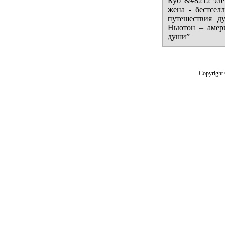
Куб &#8212 эле
жена - бестсе
путешествия 
Ньютон – амер
души”
Copyright 